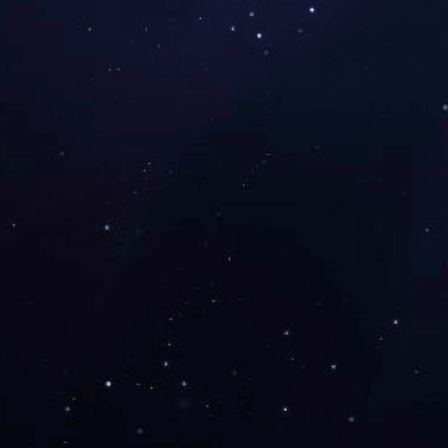
联系我们
地址：海口市海秀中路51-1号星华大厦20层
电话：0898-66766228
手机版网站
友情链接
LINK
三亚亚龙湾星华套房假日酒店
三亚星华旅游开发有限公司
海南中田旅业开发有限公司
海口星华房地产开发有限公司
海南星悦巢物业服务有限公司