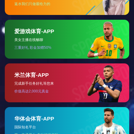
月25日，星华集团以“共启星征途，砥砺
铸华章”为主题的2024年终总结表彰大会
暨2025年迎新盛典在风光旖旎的三亚亚龙
湾星华华邑度假酒店隆重举行。集团领导
和地产板块...
READ MORE
海南星华集团《东坡诗词文选
萃》进校园捐赠仪式圆满举行
12月9日，在省人大常委会党组李军书记
的亲自部署谋划下，由海南省慈善总会主
办、海南省教育厅、海南出版发行集团协
办的《东坡诗词文选萃》丛书捐赠仪式在
儋州海花岛举行。...