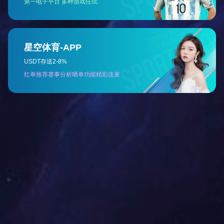
READ MORE
扛起企业担当｜星华集团组织志
愿者抗台抢险，重建美好家园
扛起企业担当助力灾后恢复 超强台风“摩
羯”强势过境海南之后，星华集团积极响应
政府号召，迅速部署，紧急抽调50余名员
工组建抗台救灾志愿服务队，第一时间投
身抢险救灾行动，为灾后重建贡献星华力
量。 积极响应...
READ MORE