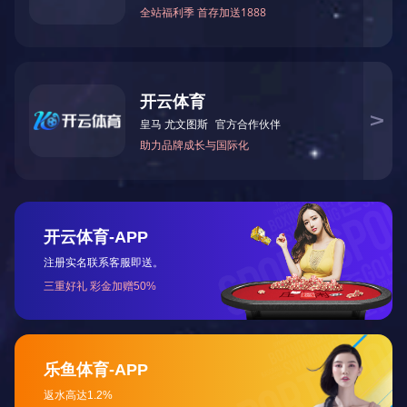
聚焦 “交流、共赢、未来”
2025年9月1日，由开云官方在线入口-开云
（中国） 、美国内华达大学拉斯维加斯分
校、三亚旅游酒店行业协会、携程旅行网
大住宿事业群海南分公司联合主办的“中美
国际旅游酒店行业论坛”在三亚亚龙湾星华
华邑度假酒店盛大举行。此...
READ MORE
共启星征途，砥砺铸华章 | 星华
集团2024年终总结表彰大会暨
2025年迎新盛典精彩回顾
祥龙辞旧迎新去,灵蛇纳福迎春来!2024年1