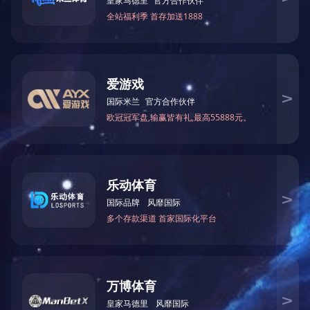
星华动态
集团新闻
媒体报道
开云官方在线入口
文化理念
精彩活动
星华故事
投资产业
文旅运营与融合
城市更新与改造
美丽乡村与赋能
人才招聘
人才理念
招聘职位
星华在线
意见反馈
联系我们