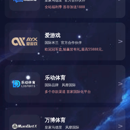
注重构建良好的管理环境，最大限度地满足人才的多层次需
求，逐步建立优良、高效、灵活、实用的人力资源管理体系。
走进星华
集团简介
旗下公司
发展历程
集团荣誉
星华动态
集团新闻
媒体报道
开云官方在线入口
文化理念
精彩活动
星华故事
投资产业
文旅运营与融合