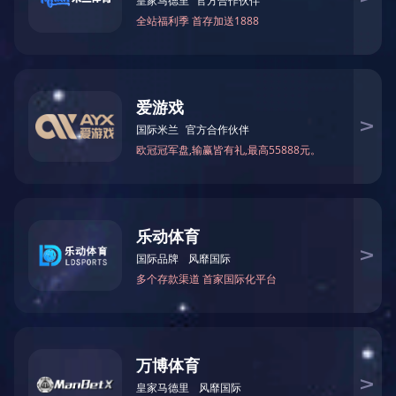
2026年2月10日，星华集团“守正出奇谋新
篇，同心勠力踏新程”2025年度总结表彰
大会暨2026迎新晚宴在三亚亚龙湾华邑度
假酒店隆重召开。全体星华人欢聚一堂，
共同回顾奋斗历程，表彰先进典范，共绘
发展...
READ MORE
山海奇遇 青春星华 | 星华集团惊
艳亮相 2025 中国国际旅游交易会
...
READ MORE