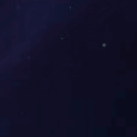
超强台风过境｜星华用实际守护
家园
今年第11号台风“摩羯”（超强台风级）的
中心已于9月6日下午16点20分前后在海南
省文昌市沿海登陆并随之进入海口市。登
陆时为超强台风级，中心附近最大风力17
级以上（68米/秒），中心最低气压为915
百帕。台风“...
READ MORE
龙腾虎跃创辉煌，星光灿烂谱华
章 | 星华集团2023年终总结表彰
大会暨2024年迎新盛典精彩回顾