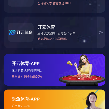
聚焦 “交流、共赢、未来”
2025年9月1日，由开云官方在线入口-开云
（中国） 、美国内华达大学拉斯维加斯分
校、三亚旅游酒店行业协会、携程旅行网
大住宿事业群海南分公司联合主办的“中美
国际旅游酒店行业论坛”在三亚亚龙湾星华
华邑度假酒店盛大举行。此...
READ MORE
共启星征途，砥砺铸华章 | 星华
集团2024年终总结表彰大会暨
2025年迎新盛典精彩回顾
祥龙辞旧迎新去,灵蛇纳福迎春来!2024年1