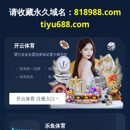
开云官方在线入口
开云官方在线入口-开云（中国）
走进星华
集团简介
旗下公司
发展历程
集团荣誉
新闻动态
集团新闻
媒体报道
开云官方在线入口
文化理念
精彩活动
星华故事
投资产业
文旅运营与融合
城市更新与改造
美丽乡村与赋能
社会公益
人才招聘
人才理念
招聘职位
星籍会
星华在线
意见反馈
联系我们