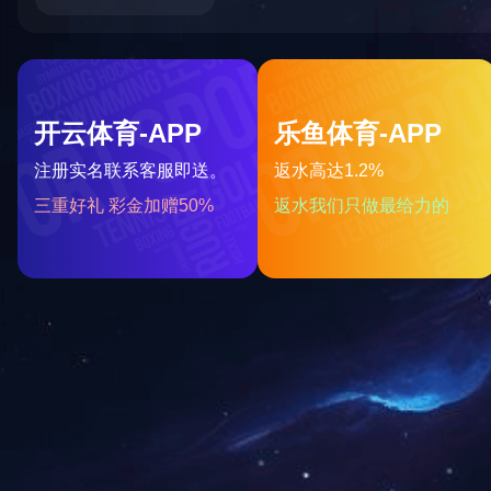
旗下公司
发展历程
集团荣誉
星华动态
集团新闻
媒体报道
开云官方在线入口
文化理念
精彩活动
星华故事
投资产业
文旅运营与融合
城市更新与改造
美丽乡村与赋能
人才招聘
人才理念
招聘职位
星华在线