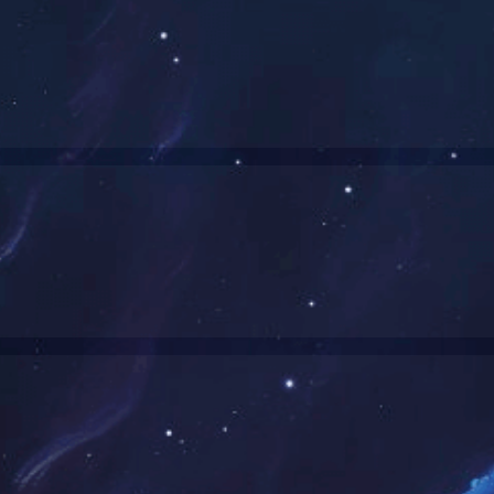
亩，总规划建筑面积约200万平方米。项目紧邻国家级临空经济示
通达贵阳市中心。
全龄段一站式教育、康养医疗体系、大型综合文创商业、康体运
色小镇。