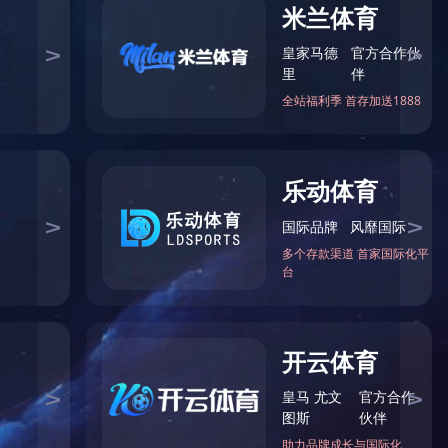
范区——贵阳双龙航空港经济区，沪昆高速、贵龙大道、210国
动养老养生等全维优质配套。融合江南情调与历史古韵，未来将