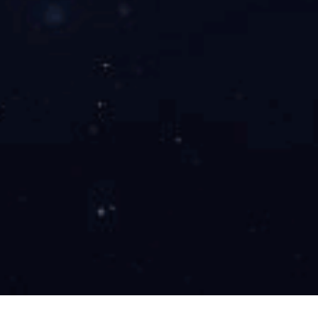
好的口碑；同时紧跟政策大势，深入研究市场环境，更加深刻
把握客户的核心需求，探索破解难题的措施，积极营销，盘活
资产，稳定现金流，实现经营效益的良性增长。
06【举杯.共祝愿】
伴随着绚烂的舞台灯光，2024年迎新盛典就此拉开帷幕!
总裁孙燕平先生、执行总裁孙增辉先生及承办酒店--亚龙湾星
华华邑酒店总经理李锦先生上台致新年祝酒词，祝愿全体员工
及家人们新春快乐、龙腾虎跃、龙马精神、鸿运当头、万事如
意!
大家举杯同庆，共同祝愿星华集国在传承中生生不息，在