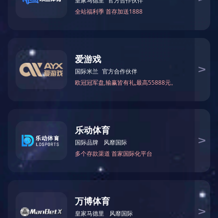
集团以“龙腾虎跃创辉煌，星光灿烂谱华章”为主题的2023年终
总结表彰大会暨2024年迎新盛典在温暖如春的三亚亚龙湾星华
华邑度假酒店隆重举行。集团领导及地产板块、文旅板块、商
业/物业板块、农业板块等400余名员工齐聚一堂，喜迎新春佳
节。
三亚亚龙湾星华华邑度假酒店
01【签到.共参与】