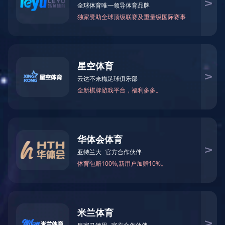
新闻动态
新闻动态
集团新闻
集团新闻
媒体报道
龙腾虎跃创辉煌，星光灿烂谱华章 | 星华集团2023年终总结表
彰大会暨2024年迎新盛典精彩回顾
浏览次数：39892次
发布时间：2024-02-07 12:40:05
玉兔欢跳辞旧岁，祥龙腾飞迎新春! 2024年2月2日，星华