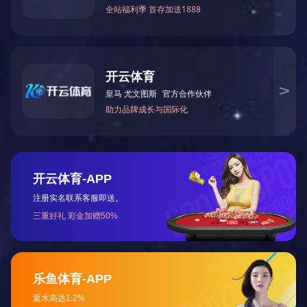
02【回顾. 稳求进】
工作总结暨表彰大会上，首先由星华集团执行总裁孙增辉
先生作集团2023年度工作总结报告。报告中回顾了一年来集团
及各下属公司取得的成绩和存在问题，指出改进方向，并提出
了新一年的工作要求。
执行总裁孙增辉先生作总结回顾