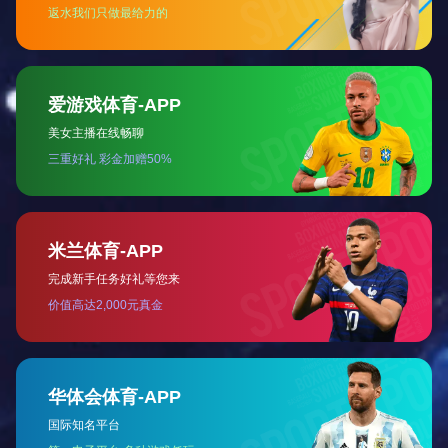
03【表彰.享荣誉】
接着，集团领导分别为优秀高层管理者、优秀中层管理
者、优秀员工和项目拓展奖、服务明星奖、技术骨干、销售精
英、最佳后盾等专项奖获奖人员颁奖。
优秀高层管理者
专项奖获得者
优秀中层管理者
优秀员工
优秀员工